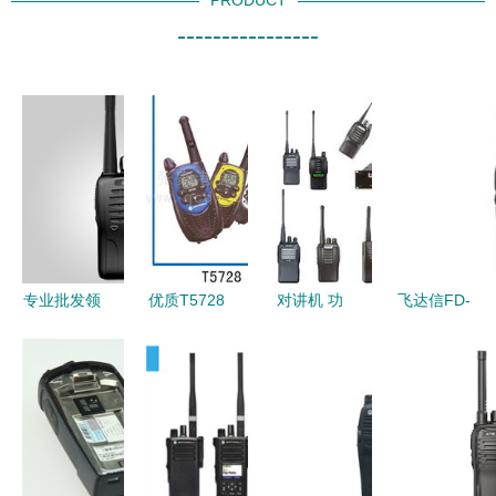
PRODUCT
----------------
专业批发领
优质T5728
对讲机 功
飞达信FD-
航TS 508A
摩托罗拉对
能原理与发
66对讲机
对讲机 精
讲机 高效
展趋势全解
图片与功能
准沟通，高
通信的可靠
析
概述
效领航
之选