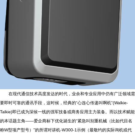
在现代通信技术高度发达的时代，业余和专业应用中仍有广泛领域需
要即时可靠的通讯手段，这时候，经典的“心连心传递叫啊机”(Walkie-
Talkie)即已成为深候一线的强军技备或商务应用主力装备。而以技术赋能
的本话题主角——爱企商标下优化诞生的“紧急叫别重机械（比如代目名
称W型项产型号）”的所谓对讲机-W300-1示例（最敬约的实际询机或代