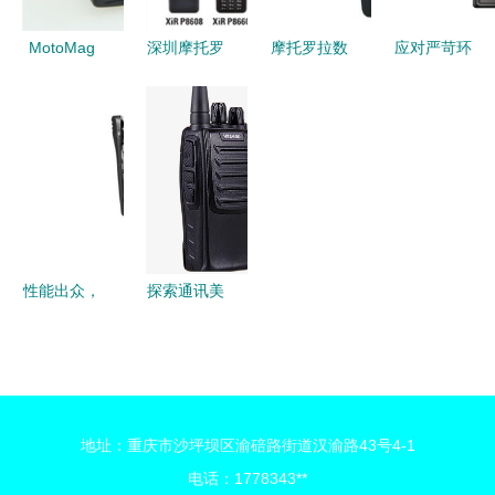
MotoMag
深圳摩托罗
摩托罗拉数
应对严苛环
One A10
拉对讲机专
字对讲机
境的通讯专
对讲机 超
业代理商
通讯无忧的
家——测评
越平面影像
凌越通信，
专业之选
Wave PTX
的固态传输
为通信高效
大功率对讲
精髓
赋能
机【单台
装】
性能出众，
探索通讯美
摩托罗拉
学 黑色对
XIR C1200
讲机背面结
对讲机西安
构与设计解
超值热卖中
析
地址：重庆市沙坪坝区渝碚路街道汉渝路43号4-1
电话：1778343**