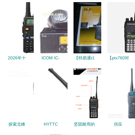
2026年十
ICOM IC-
【特易通t1
【ptx760对
款热门模拟
M59航海对
对讲机】最
讲机】最新
对讲机产品
讲机 海上
新最全特易
最全ptx760
榜 精选推
通信的可靠
通t1对讲机
对讲机 产
荐与选购指
之选
产品参考信
品参考信息
南
息
探索北峰
HYTTC
坚固耐用的
供应
BF 8600对
600对讲机
通信利器
PT3508对