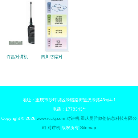
讲机 便携
通讯可靠的
摩托罗拉防
讲机 专业
通讯的卓越
选择
爆对讲机
通信的优选
之选
GP388深度
之选——来
解析
自中国供应
商的实惠价
格与可靠品
许昌对讲机
四川防爆对
质
代理 河南
讲机浙江厂
诚信企业网
家价格价格
B版对讲机
厂家 图片
助力高效通
地址：重庆市沙坪坝区渝碚路街道汉渝路43号4-1
信
电话：1778343**
Copyright © 2026
www.rcckj.com
对讲机
重庆曼雅傲创信息科技有限公
司
对讲机
版权所有
Sitemap