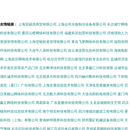
携通讯的卓越之选
的选择
友情链接：
上海宣硕淇商贸有限公司
上海众尚水族制冷设备有限公司
长沙湘宁网络
科技有限公司
重庆沁橙网络科技有限公司
福建风灵创景科技有限公司
济南璟助人力
资源管理有限公司
上海翌铭投资管理有限公司
青岛飞梦网络科技有限公司
洛阳兆明
环保科技有限公司
大连牛八鼎科技有限公司
连云港连普信息科技有限公司
海南电影
网
上海游沃网络技术有限公司
哈尔滨市呼兰区白家现代农机专业合作社
盐城经济技
术开发区苏荷农产品门市
北京桦津佳科技有限公司
北京掌鑫汇川科技有限
运城市盐
湖区诚庆科技有限公司
北京揽承月科技有限公司
四川融付数科科技有限公司
下班啦
直投（厦门）广告有限公司
上海史展信息技术有限公司
天津依思慕服装有限公司
武
汉美丽山网络科技有限公司
北京酷力虎科技有限公司
大连光阳机电有限公司
厦门鸿
鑫正网络科技有限公司
周易算命
广东盈雅供应链有限公司
玉龙县顷困则文艺馆
武汉
钱何科技信息技术有限公司
南宁得实科技有限公司
四川海德尔建设工程有限公司
雾
欲科技（上海）有限公司
青海鲜明视界科技有限公司
郑州重矿机械设备有限公司
天
气预报
北京闪坑科技有限公司
丽江百岁坊食品有限公司
贵州诺晨网络科技有限公司