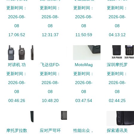
更新时间：
代理 河南
讲机浙江厂
更新时间：
更新时间：
航TS 508A
摩托罗拉对
更新时间：
诚信企业网
2026-08-
家价格价格
2026-08-
对讲机 精
2026-08-
讲机 高效
2026-08-
B版对讲机
08
厂家 图片
08
准沟通，高
08
通信的可靠
08
助力高效通
17:06:52
12:31:37
11:50:59
效领航
04:13:12
之选
信
对讲机 功
飞达信FD-
MotoMag
深圳摩托罗
能原理与发
更新时间：
更新时间：
66对讲机
更新时间：
One A10
拉对讲机专
更新时间：
展趋势全解
2026-08-
图片与功能
2026-08-
对讲机 超
2026-08-
2026-08-
业代理商
08
析
概述
08
越平面影像
08
凌越通信，
08
00:46:26
10:48:20
的固态传输
03:47:54
为通信高效
02:44:25
精髓
赋能
摩托罗拉数
应对严苛环
性能出众，
探索通讯美