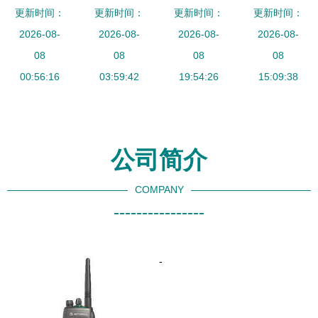
更新时间：
字对讲机
境的通讯专
更新时间：
更新时间：
摩托罗拉
更新时间：
学 黑色对
通讯无忧的
2026-08-
家——测评
2026-08-
XIR C1200
2026-08-
讲机背面结
2026-08-
专业之选
08
Wave PTX
08
对讲机西安
08
构与设计解
08
00:56:16
大功率对讲
03:59:42
超值热卖中
19:54:26
15:09:38
析
机【单台
装】
公司简介
COMPANY
----------------
-