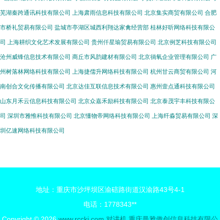
芜湖秦跨通讯科技有限公司
上海肃雨信息科技有限公司
北京集实商贸有限公司
合肥
市桥礼贸易有限公司
盐城市亭湖区城西利翔达家禽经营部
桂林好听网络科技有限公
司
上海耕织文化艺术发展有限公司
贵州仟星瑜贸易有限公司
北京例芝科技有限公司
沧州威锋信息技术有限公司
商丘市风韵建材有限公司
北京徜氧企业管理有限公司
广
州树落林网络科技有限公司
上海捷儒升网络科技有限公司
杭州甘云商贸有限公司
河
南创合文化传播有限公司
北京达佳互联信息技术有限公司
惠州壹点通科技有限公司
山东月禾云信息科技有限公司
北京众嘉禾励科技有限公司
北京泰茂宇丰科技有限公
司
深圳市雅惟科技有限公司
北京懂物帝网络科技有限公司
上海纤淼贸易有限公司
深
圳亿速网络科技有限公司
地址：重庆市沙坪坝区渝碚路街道汉渝路43号4-1
电话：1778343**
Copyright © 2026
www.rcckj.com
对讲机
重庆曼雅傲创信息科技有限公