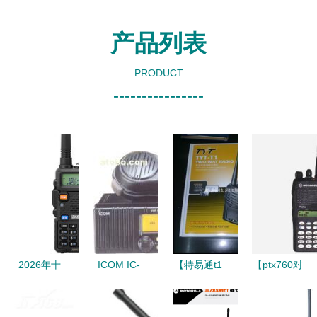
产品列表
PRODUCT
----------------
2026年十
ICOM IC-
【特易通t1
【ptx760对
款热门模拟
M59航海对
对讲机】最
讲机】最新
对讲机产品
讲机 海上
新最全特易
最全ptx760