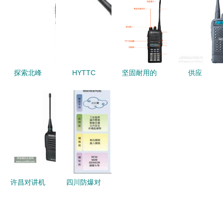
榜 精选推
通信的可靠
通t1对讲机
对讲机 产
荐与选购指
之选
产品参考信
品参考信息
南
息
探索北峰
HYTTC
坚固耐用的
供应
BF 8600对
600对讲机
通信利器
PT3508对
讲机 便携
通讯可靠的
摩托罗拉防
讲机 专业
通讯的卓越
选择
爆对讲机
通信的优选
之选
GP388深度
之选——来
解析
自中国供应
商的实惠价
格与可靠品
许昌对讲机
四川防爆对
质
代理 河南
讲机浙江厂
诚信企业网
家价格价格