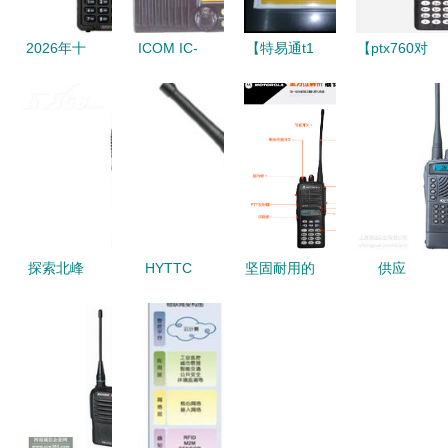
2026年十
ICOM IC-
【特易通t1
【ptx760对
款热门模拟
M59航海对
对讲机】最
讲机】最新
对讲机产品
讲机 海上
新最全特易
最全ptx760
榜 精选推
通信的可靠
通t1对讲机
对讲机 产
荐与选购指
之选
产品参考信
品参考信息
南
息
探索北峰
HYTTC
坚固耐用的
供应
BF 8600对
600对讲机
通信利器
PT3508对
讲机 便携
通讯可靠的
摩托罗拉防
讲机 专业
通讯的卓越
选择
爆对讲机
通信的优选
之选
GP388深度
之选——来
解析
自中国供应