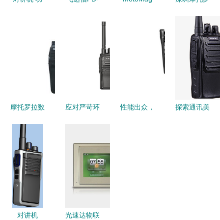
能原理与发
66对讲机
One A10
拉对讲机专
展趋势全解
图片与功能
对讲机 超
业代理商
析
概述
越平面影像
凌越通信，
的固态传输
为通信高效
精髓
赋能
摩托罗拉数
应对严苛环
性能出众，
探索通讯美
字对讲机
境的通讯专
摩托罗拉
学 黑色对
通讯无忧的
家——测评
XIR C1200
讲机背面结
专业之选
Wave PTX
对讲机西安
构与设计解
大功率对讲
超值热卖中
析
机【单台
装】
对讲机
光速达物联